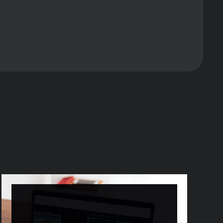
mettitori italiani. Ricerche condotte da istituti
enti ad alto impatto emotivo come i derby cittadini
Nel caso specifico del Derby di Milano, si stima che
gmento che i bookmaker definiscono “recreational
luenzabile dalla comunicazione pubblicitaria.
ferte promozionali (bonus benvenuto, free bet, quote
he questioni legate alla tutela del consumatore: il
tutti i canali di comunicazione. Questa restrizione ha
li non convenzionali come l’affiliazione digitale, i
tiva italiana.
esciuta la quota di utenti che analizzano statistiche
, le performance in partite ad alto coefficiente di
ha aumentato la domanda di contenuti informativi di
analisi calcistica e betting.