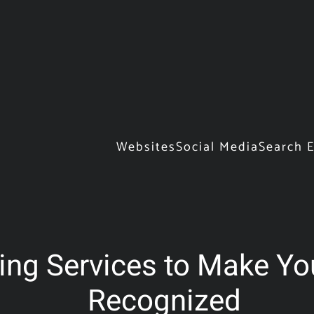
Websites
Social Media
Search 
g Services to Make You
Recognized