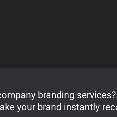
ità di scommettere in tempo reale durante la partita, ha trovato n
nte, ha dimostrato che gli utenti erano disposti a effettuare più 
campionato.
mezoid, che monitorano i movimenti delle quote con cadenza s
te dei bookmaker europei. Quando Inter e Milan si affrontano, le 
etto alla media dei match di Serie A: questo riflette sia l’eleva
in cui le variabili extra-sportive — la pressione psicologica, la 
pesano in misura inusuale.
erative è la gestione del rischio. Il Derby genera squilibri nella 
ndipendentemente dalle quote offerte, creando posizioni di ri
pato tecniche di hedging più sofisticate, spesso ricorrendo a m
aggiore integrazione tra il mercato italiano e quelli europei, in
 company branding services?
ke your brand instantly re
ultura del betting e il profil