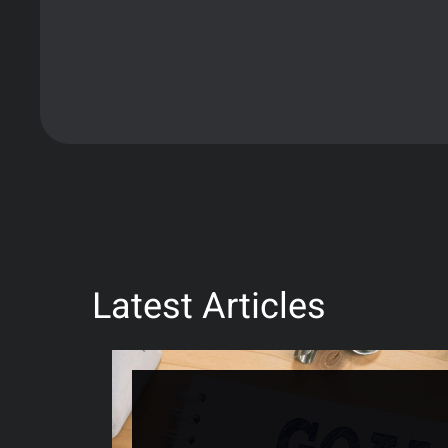
Il Derby della Madonnina ha avuto un effetto 
specializzati nel settore del gioco, tra cui al
attraggono una quota di scommettitori occasional
circa il 30-35% delle puntate provenga da ut
bettors” e che ha un valore strategico el
Questo ha spinto gli operatori a investire in ca
maggiorate) che vengono lanciate con timing pre
Decreto Dignità del 2018 ha vietato in Italia la p
costretto i bookmaker a ripensare la propria str
contenuti 
Latest Articles
Il profilo degli scommettitori sul Derby è cambia
avanzate prima di piazzare una puntata. Dati co
pressione o le statistiche sui calci piazzati s
qualità da parte degli ap