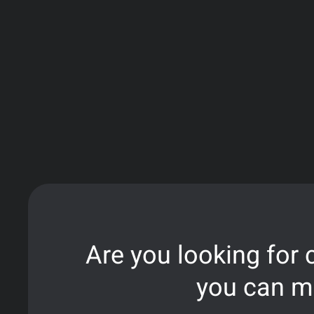
di alto profilo. Il live betting, ovvero la possibil
del match, con i suoi frequenti ribaltamenti di fro
Come evidenziato
secondo i nostri esperti
di Scom
l’adozione di algoritmi di pricing dinamico da par
d’inizio sono significativamente più ampie risp
assegnare un pronostico affidabile a una partita 
Un altro elemento che ha ridefinito le strategie op
tendono a scommettere sulla propria squadra i
questo fenomeno, gli operatori hanno svilup
l’esposizione. Questo ha contribuito a una m
Are you looking for
you can ma
L’influenza sulla c