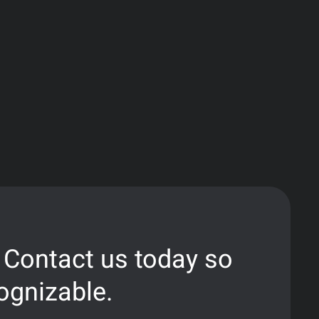
el Derby un banco di prova ideale: la tensione narrativa
scommesse in-play rispetto a qualsiasi altra partita di
istematica, il Derby della Madonnina ha accelerato
variazioni delle quote nelle ore precedenti al fischio
to volume di puntate sia la difficoltà oggettiva di
storia recente, le condizioni fisiche dei giocatori —
distribuzione delle puntate: i tifosi delle due squadre
schio asimmetrico per i bookmaker. Per compensare
ercati di scambio internazionali per bilanciare
 particolare quello britannico e quello maltese.
 Contact us today so
cognizable.
o degli scommettitori