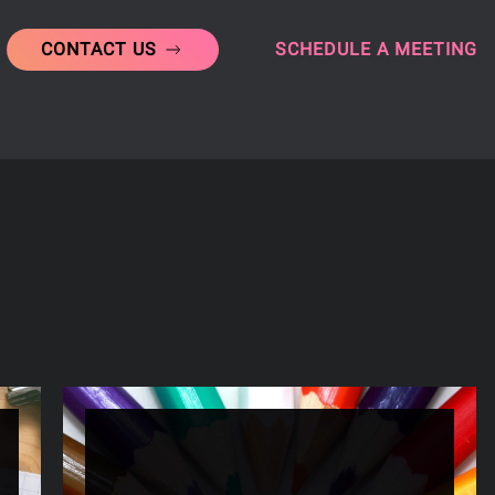
culturale rilevante anche sul profilo sociodemografico degli scom
CONTACT US
SCHEDULE A MEETING
cune analisi commissionate dall’ADM stessa, mostrano che gli ev
i significativamente superiore rispetto alle partite ordinarie. 
enti che effettuano al massimo cinque scommesse l’anno: un se
evato perché è meno sensibile alle variazioni di quota e più inf
mpagne di marketing mirate in corrispondenza del Derby, con of
ciso rispetto alla data del match. Il fenomeno ha sollevato anc
ubblicità del gioco d’azzardo, incluse le scommesse sportive, su 
ategia di acquisizione clienti, spostando l’attenzione verso cana
editoriali e le piattaforme internazionali non soggette alla norma
to anche in termini di competenze: negli ultimi cinque anni è cr
me il rendimento delle squadre nei derby degli ultimi dieci anni
ono diventati elementi standard nell’analisi pre-partita. Questo 
passionati, alimentando una crescita significativa dei portali di 